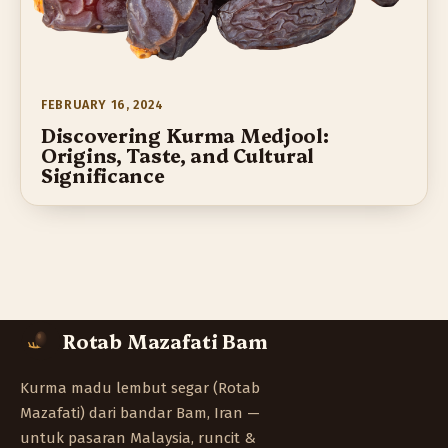
FEBRUARY 16, 2024
Discovering Kurma Medjool:
Origins, Taste, and Cultural
Significance
Rotab Mazafati Bam
Kurma madu lembut segar (Rotab
Mazafati) dari bandar Bam, Iran —
untuk pasaran Malaysia, runcit &